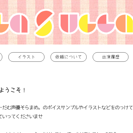
イラスト
依頼について
出演履歴
へ ようこそ！
ーだむ声優
そらまめ。のボイスサ
ンプルやイラストなどをのっけて
ていってくださいませ