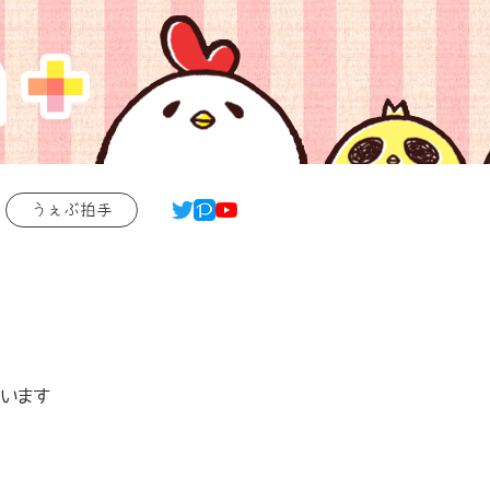
うぇぶ拍手
います