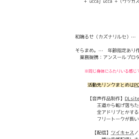
+ ucca∫ucca +（ウ
​ 「しっかりと
和鳴るせ（カズナリルセ）…
そらまめ。… 年齢指定あり
業務提携：アンスールプロダ
※同じ身体にふたりいる感じ
​活動先リンクまとめは
P
【音声作品制作】
DLsit
王道から転げ落ちたネ
全アドリブとかする。
フリートークが長い
【配信】
ツイキャス
／