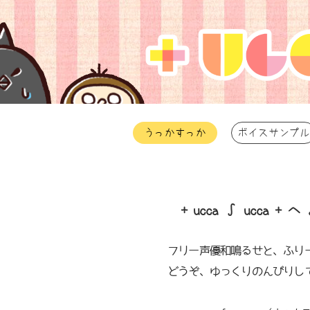
うっかすっか
ボイスサンプル
+ ucca ∫ ucca + 
フリー声優和鳴るせと、ふり
どうぞ、ゆっくりのんびりし