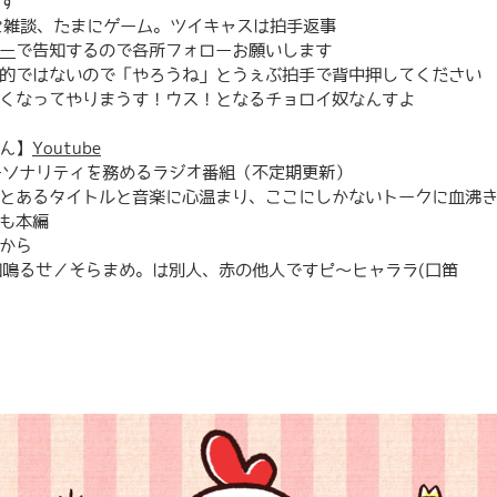
す
に雑談、たまにゲーム。ツイキャスは拍手返事
ー
で告知するので各所フォローお願いします
はないので「やろうね」とうぇぶ拍手で背中押してください
ってやりまうす！ウス！となるチョロイ奴なんすよ
ん】
Youtube
ナリティを務めるラジオ番組（不定期更新）
るタイトルと音楽に心温まり、ここにしかないトークに血沸き
も本編
から
るせ／そらまめ。は別人、赤の他人ですピ～ヒャララ(口笛