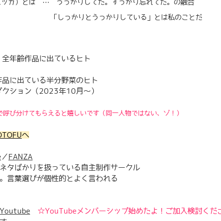
ッカスッカ）とは … うっかりしてた。すっかり忘れてた。
の融合
うっかりしている」とは私のことだ
 全年齢作品に出ているヒト
作品に出ている半分野菜のヒト
クション（2023年10月～）
で呼び分けてもらえると嬉しいです（同一人物ではない、ゾ！）​
OTOFU
へ
e
／
FANZA
タばかりを扱っている自主制作サークル
言葉選びが個性的とよく言われる
Youtube
​
☆YouTubeメンバーシップ始めたよ！ご加入検討くだ