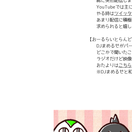
稀に突然配信しま
YouTubeでは主
やる時は
ツイッタ
あまり配信に積極的で
求められると嬉しくな
【おーるらいとらんど
DJまめるせがパーソ
どこかで聞いたことあ
ラジオだけど映像
おたよりは
こちら
※DJまめるせと和鳴